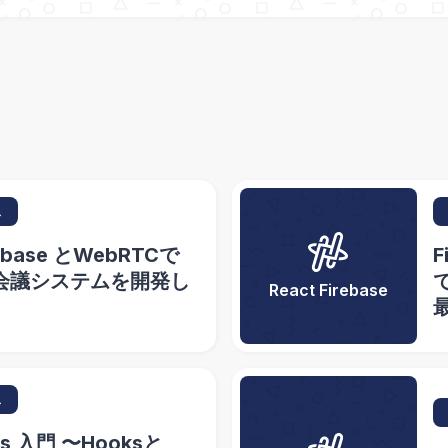
ス
rebase とWebRTCで
F
オ会議システムを開発し
React Firebase
ス
ks 入門 〜Hooksと