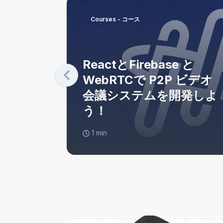
Courses - コース
ぶ
ReactとFirebase と
エンジニアの
WebRTCで P2P ビデオ
ipt徹底入
会議システムを開発しよ
う！
1
min