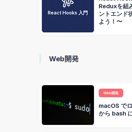
Reduxを
React Hooks 入門
ントエンド
よう！〜
Web開発
Web開発
macOS で
から bash