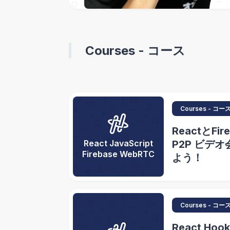
Courses - コース
Courses - コー
ReactとFi
React JavaScript
P2P ビデ
Firebase WebRTC
よう！
Courses - コー
React Hoo