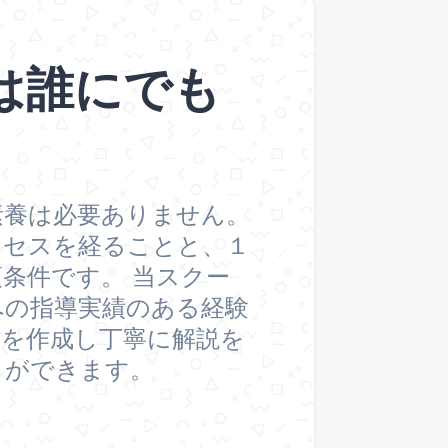
は誰にでも
素養は必要ありません。
ロセスを経ることと、１
条件です。 当スクー
への指導実績のある経験
材を作成し丁寧に解説を
とができます。