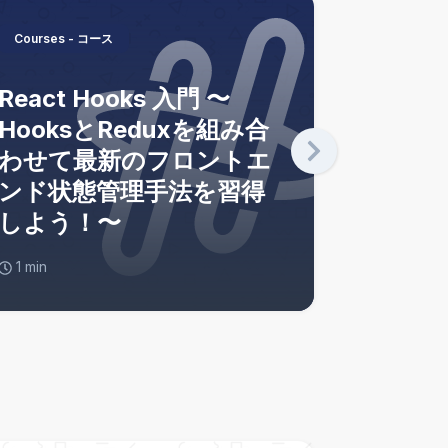
Courses - コース
Courses - コース
React Hooks 入門 〜
HooksとReduxを組み合
モダンフロ
わせて最新のフロントエ
ンジニアに
JavaScrip
ンド状態管理手法を習得
版
しよう！〜
1
min
1
min